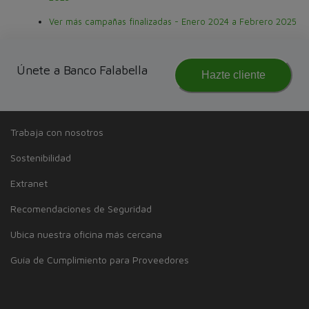
Ver más campañas finalizadas - Enero 2024 a Febrero 2025
Únete a Banco Falabella
Hazte cliente
SOBRE BANCO FALABELLA
Quiénes Somos
Trabaja con nosotros
Sostenibilidad
Extranet
Recomendaciones de Seguridad
Ubica nuestra oficina más cercana
Guía de Cumplimiento para Proveedores