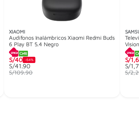
XIAOMI
SAMS
Audífonos Inalámbricos Xiaomi Redmi Buds
Telev
6 Play BT 5.4 Negro
Visio
S/40
S/1,
-64%
S/41.90
S/1,
S/109.90
S/2,