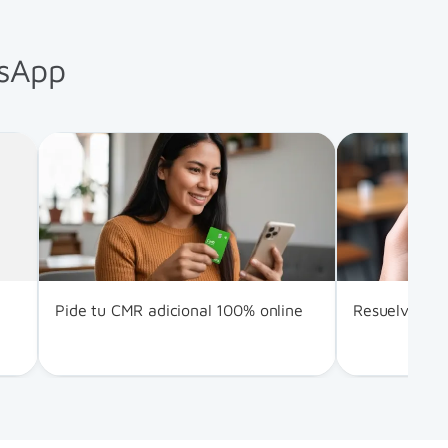
tsApp
Pide tu CMR adicional 100% online
Resuelve tus