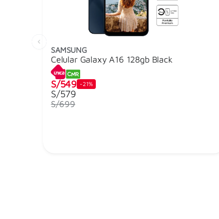
SAMSUNG
Celular Galaxy A16 128gb Black
S/549
-21%
S/579
S/699