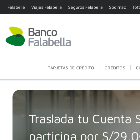
Falabella
Viajes Falabella
Seguros Falabella
Sodimac
Tot
TARJETAS DE CRÉDITO
CRÉDITOS
C
Traslada tu Cuenta 
participa por S/29,