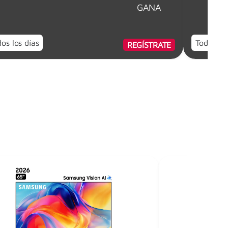
GANA
os los días
Todos los
REGÍSTRATE