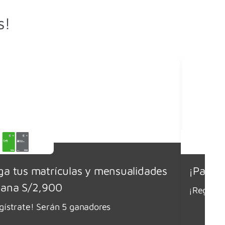
s!
ga tus matrículas y mensualidades
¡Paga 
gana S/2,900
¡Regístr
gístrate! Serán 5 ganadores