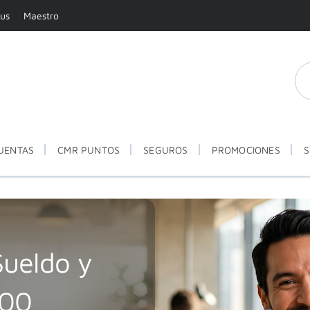
tus
Maestro
UENTAS
CMR PUNTOS
SEGUROS
PROMOCIONES
S
Sueldo y
000