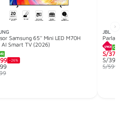
UNG
JBL
isor Samsung 65'' Mini LED M70H
Parlante Bluet
n AI Smart TV (2026)
S/379
-37%
S/399
699
-26%
799
S/599
299