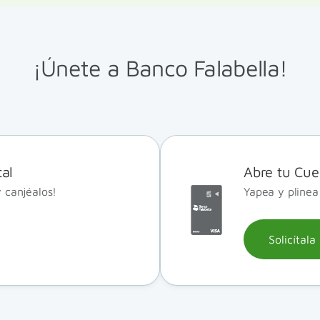
¡Únete a Banco Falabella!
al
Abre tu Cue
 canjéalos!
Yapea y pline
Solicítala