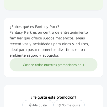
Para el ingreso a los juegos es necesario
respetar los reglamentos: según la talla del niño
podrá jugar solo o estar acompañado.
¿Sabes qué es Fantasy Park?
Promoción válida exclusivamente sobre el precio
Fantasy Park es un centro de entretenimiento
de la entrada del niño.
familiar que ofrece juegos mecánicos, áreas
Válido todos los días, incluidos feriados.
recreativas y actividades para niños y adultos,
ideal para pasar momentos divertidos en un
Aprovecha todas las Oportunidades Únicas
ambiente seguro y acogedor.
solicitando tu Tarjeta CMR
aquí
.
Conoce todas nuestras promociones aquí
No dejes pasar todas las Oportunidades Únicas
abriendo tu cuenta y recogiendo tu Tarjeta de
Débito
aquí
.
¿Te gusta esta promoción?
👍 Me gusta
👎 No me gusta