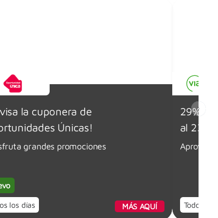
visa la cuponera de
29% dto
rtunidades Únicas!
al 23/0
sfruta grandes promociones
Aprovecha
evo
os los días
Todos los 
MÁS AQUÍ