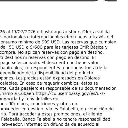
26 al 19/07/2026 o hasta agotar stock. Oferta válida
s nacionales e internacionales efectuadas a través del
 un consumo mínimo de 999 USD. Las reservas que cumplan
 de 150 USD o S/600 para las tarjetas CMR Básica y
e compra. No aplican reservas con pago en destino.
i destinos ni reservas con pago en destino. El
pago seleccionado. El descuento no tiene valor
 habituales, correspondientes a períodos fuera de la
(dependiendo de la disponibilidad del producto
upones. Los precios están expresados en Dólares
elables. En caso de requerir cambios, éstos se
iente. Cada pasajero es responsable de su documentación
 turismo a Cubaen:https://cu.usembassy.gov/es/u-s-
privacidad y más detalles en
es. Términos, condiciones y otros en
proveedor en destino. Viajes Falabella, en condición de
rio. Para acceder a estas promociones, el cliente
alabella. Banco Falabella no tendrá responsabilidad
l proveedor. Información difundida de acuerdo al