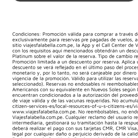
Condiciones: Promoción válida para comprar a través de
exclusivamente para reservas pre pagadas de vuelos, al
sitio viajesfalabella.com.pe, la App y el Call Center 
con los requisitos aquí mencionados obtendrán un desc
Platinum sobre el valor de la reserva. Tipo de cambio r
Promoción limitada a un descuento por reserva. Aplica 
descuento se verá reflejado en el último paso del proc
monetario y, por lo tanto, no será canjeable por dinero
vigencia de la promoción. Válido para utilizar las reser
seleccionado). Reservas no endosables ni reembolsable
Americanos con su equivalente en Nuevos Soles según L
encuentran condicionados a la autorización del proveed
de viaje válida y de las vacunas requeridas. No acumul
citizen-services-es/local-resources-of-u-s-citizens-es/
www.viajesfalabella.com.pe. No reembolsables, no endos
Viajesfalabella.com.pe. Cualquier reclamo del usuario re
intermediaria, gestionará su tramitación hasta la respu
deberá realizar el pago con sus tarjetas CMR, CMR Vis
legal por cualquier daño o perjuicio derivado de la cal