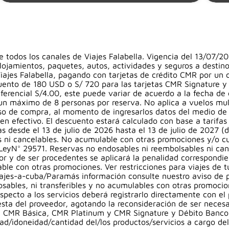
 todos los canales de Viajes Falabella. Vigencia del 13/07/20
ojamientos, paquetes, autos, actividades y seguros a destino
de Viajes Falabella, pagando con tarjetas de crédito CMR por
uento de 180 USD o S/ 720 para las tarjetas CMR Signature y
eferencial S/4.00, este puede variar de acuerdo a la fecha d
un máximo de 8 personas por reserva. No aplica a vuelos mult
eso de compra, al momento de ingresarlos datos del medio de 
 en efectivo. El descuento estará calculado con base a tarifas
vas desde el 13 de julio de 2026 hasta el 13 de julio de 2027 
s ni cancelables. No acumulable con otras promociones y/o c
eyN° 29571. Reservas no endosables ni reembolsables ni canc
or y de ser procedentes se aplicará la penalidad correspond
able con otras promociones. Ver restricciones para viajes de
viajes-a-cuba/Paramás información consulte nuestro aviso de 
ables, ni transferibles y no acumulables con otras promocion
specto a los servicios deberá registrarlo directamente con el 
esta del proveedor, agotando la reconsideración de ser necesa
a, CMR Básica, CMR Platinum y CMR Signature y Débito Banco F
idad/idoneidad/cantidad del/los productos/servicios a cargo de